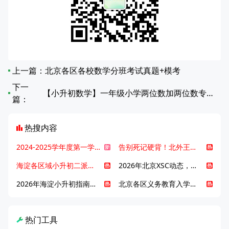
上一篇：
北京各区各校数学分班考试真题+模考
下一
【小升初数学】一年级小学两位数加两位数专项练习
篇：
热搜内容
2024-2025学年度第一学期北京各区期末考试真题试卷汇总
告别死记硬背！北外王牌精读词汇课，帮孩子突破英语词汇难关
海淀各区域小升初二派全攻略合集！区域一至五志愿填报、升学策略详解
2026年北京XSC动态，持续更新中ing...
2026年海淀小升初指南，一文了解招生政策要点
北京各区义务教育入学咨询电话汇总，25年小升初家长提前收藏
热门工具