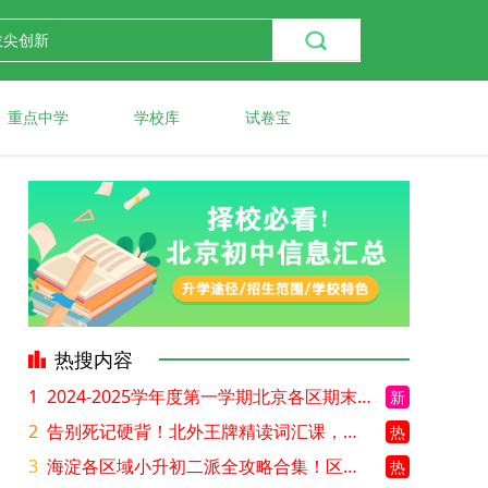
重点中学
学校库
试卷宝
热搜内容
1
2024-2025学年度第一学期北京各区期末考试真题试卷汇总
新
2
告别死记硬背！北外王牌精读词汇课，帮孩子突破英语词汇难关
热
3
海淀各区域小升初二派全攻略合集！区域一至五志愿填报、升学策略详解
热