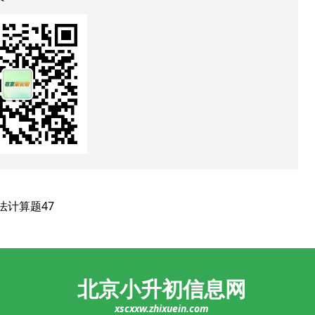
法计算题47
北京小升初信息网
xscxxw.zhixuein.com