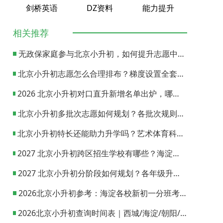
剑桥英语
DZ资料
能力提升
相关推荐
无政保家庭参与北京小升初，如何提升志愿中签概率？
北京小升初志愿怎么合理排布？梯度设置全套策略与填报避坑指南
2026 北京小升初对口直升新增名单出炉，哪些小学可以直升优质初中？
北京小升初多批次志愿如何规划？各批次规则与填报实操指南
北京小升初特长还能助力升学吗？艺术体育科技特长机会与误区全面解析
2027 北京小升初跨区招生学校有哪些？海淀西城东城全市招生校完整汇总
2027 北京小升初分阶段如何规划？各年级升学节点与升学通道全梳理
2026北京小升初参考：海淀各校新初一分班考试日期汇总
2026北京小升初查询时间表｜西城/海淀/朝阳/东城/丰台一键对照