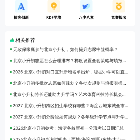
拔尖创新
RDF早培
八少八素
竞赛报名
相关推荐
无政保家庭参与北京小升初，如何提升志愿中签概率？
北京小升初志愿怎么合理排布？梯度设置全套策略与填报避坑指南
2026 北京小升初对口直升新增名单出炉，哪些小学可以直升优质初中？
北京小升初多批次志愿如何规划？各批次规则与填报实操指南
北京小升初特长还能助力升学吗？艺术体育科技特长机会与误区全面解析
2027 北京小升初跨区招生学校有哪些？海淀西城东城全市招生校完整汇总
2027 北京小升初分阶段如何规划？各年级升学节点与升学通道全梳理
2026北京小升初参考：海淀各校新初一分班考试日期汇总
2026北京小升初查询时间表｜西城/海淀/朝阳/东城/丰台一键对照