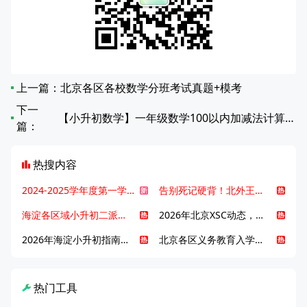
上一篇：
北京各区各校数学分班考试真题+模考
下一
【小升初数学】一年级数学100以内加减法计算题32
篇：
热搜内容
2024-2025学年度第一学期北京各区期末考试真题试卷汇总
告别死记硬背！北外王牌精读词汇课，帮孩子突破英语词汇难关
海淀各区域小升初二派全攻略合集！区域一至五志愿填报、升学策略详解
2026年北京XSC动态，持续更新中ing...
2026年海淀小升初指南，一文了解招生政策要点
北京各区义务教育入学咨询电话汇总，25年小升初家长提前收藏
热门工具