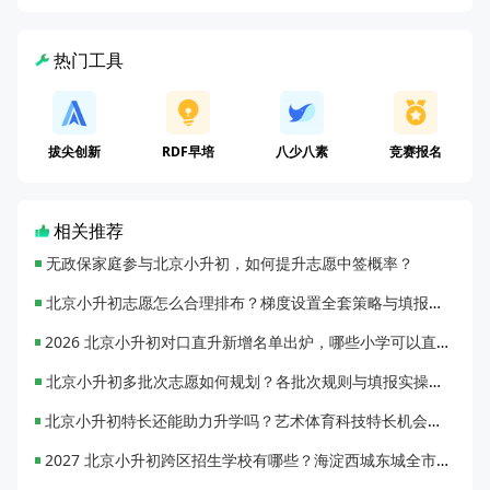
热门工具
拔尖创新
RDF早培
八少八素
竞赛报名
相关推荐
无政保家庭参与北京小升初，如何提升志愿中签概率？
北京小升初志愿怎么合理排布？梯度设置全套策略与填报避坑指南
2026 北京小升初对口直升新增名单出炉，哪些小学可以直升优质初中？
北京小升初多批次志愿如何规划？各批次规则与填报实操指南
北京小升初特长还能助力升学吗？艺术体育科技特长机会与误区全面解析
2027 北京小升初跨区招生学校有哪些？海淀西城东城全市招生校完整汇总