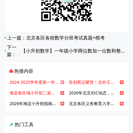
上一篇：
北京各区各校数学分班考试真题+模考
下一
【小升初数学】一年级小学两位数加一位数和整十数（不进位）计算
篇：
热搜内容
2024-2025学年度第一学期北京各区期末考试真题试卷汇总
告别死记硬背！北外王牌精读词汇课，帮孩子突破英语词汇难关
海淀各区域小升初二派全攻略合集！区域一至五志愿填报、升学策略详解
2026年北京XSC动态，持续更新中ing...
2026年海淀小升初指南，一文了解招生政策要点
北京各区义务教育入学咨询电话汇总，25年小升初家长提前收藏
热门工具