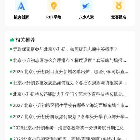
拔尖创新
RDF早培
八少八素
竞赛报名
相关推荐
无政保家庭参与北京小升初，如何提升志愿中签概率？
北京小升初志愿怎么合理排布？梯度设置全套策略与填报避坑指南
2026 北京小升初对口直升新增名单出炉，哪些小学可以直升优质初中？
北京小升初多批次志愿如何规划？各批次规则与填报实操指南
北京小升初特长还能助力升学吗？艺术体育科技特长机会与误区全面解析
2027 北京小升初跨区招生学校有哪些？海淀西城东城全市招生校完整汇总
2027 北京小升初分阶段如何规划？各年级升学节点与升学通道全梳理
2026北京小升初参考：海淀各校新初一分班考试日期汇总
2026北京小升初查询时间表｜西城/海淀/朝阳/东城/丰台一键对照