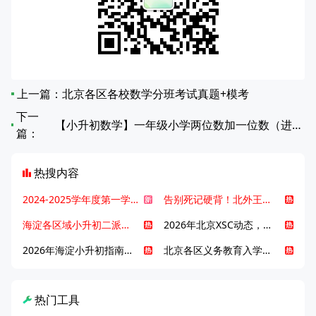
上一篇：
北京各区各校数学分班考试真题+模考
下一
【小升初数学】一年级小学两位数加一位数（进位）计算一
篇：
热搜内容
2024-2025学年度第一学期北京各区期末考试真题试卷汇总
告别死记硬背！北外王牌精读词汇课，帮孩子突破英语词汇难关
海淀各区域小升初二派全攻略合集！区域一至五志愿填报、升学策略详解
2026年北京XSC动态，持续更新中ing...
2026年海淀小升初指南，一文了解招生政策要点
北京各区义务教育入学咨询电话汇总，25年小升初家长提前收藏
热门工具