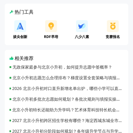
热门工具
拔尖创新
RDF早培
八少八素
竞赛报名
相关推荐
无政保家庭参与北京小升初，如何提升志愿中签概率？
北京小升初志愿怎么合理排布？梯度设置全套策略与填报避坑指南
2026 北京小升初对口直升新增名单出炉，哪些小学可以直升优质初中？
北京小升初多批次志愿如何规划？各批次规则与填报实操指南
北京小升初特长还能助力升学吗？艺术体育科技特长机会与误区全面解析
2027 北京小升初跨区招生学校有哪些？海淀西城东城全市招生校完整汇总
2027 北京小升初分阶段如何规划？各年级升学节点与升学通道全梳理