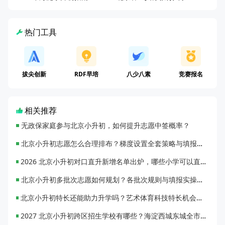
热门工具
拔尖创新
RDF早培
八少八素
竞赛报名
相关推荐
无政保家庭参与北京小升初，如何提升志愿中签概率？
北京小升初志愿怎么合理排布？梯度设置全套策略与填报避坑指南
2026 北京小升初对口直升新增名单出炉，哪些小学可以直升优质初中？
北京小升初多批次志愿如何规划？各批次规则与填报实操指南
北京小升初特长还能助力升学吗？艺术体育科技特长机会与误区全面解析
2027 北京小升初跨区招生学校有哪些？海淀西城东城全市招生校完整汇总