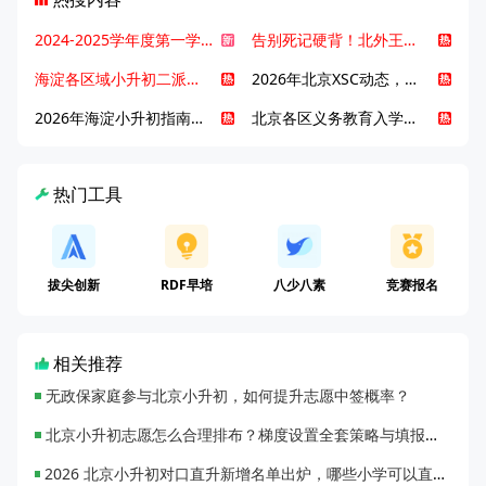
2024-2025学年度第一学期北京各区期末考试真题试卷汇总
告别死记硬背！北外王牌精读词汇课，帮孩子突破英语词汇难关
海淀各区域小升初二派全攻略合集！区域一至五志愿填报、升学策略详解
2026年北京XSC动态，持续更新中ing...
2026年海淀小升初指南，一文了解招生政策要点
北京各区义务教育入学咨询电话汇总，25年小升初家长提前收藏
热门工具
拔尖创新
RDF早培
八少八素
竞赛报名
相关推荐
无政保家庭参与北京小升初，如何提升志愿中签概率？
北京小升初志愿怎么合理排布？梯度设置全套策略与填报避坑指南
2026 北京小升初对口直升新增名单出炉，哪些小学可以直升优质初中？