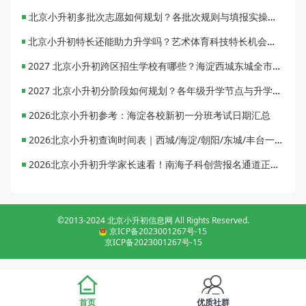
北京小升初多批次志愿如何规划？各批次规则与填报实操指南
北京小升初特长还能助力升学吗？艺术体育科技特长机会与误区全面解析
2027 北京小升初跨区招生学校有哪些？海淀西城东城全市招生校完整汇总
2027 北京小升初分阶段如何规划？各年级升学节点与升学通道全梳理
2026北京小升初参考：海淀各校新初一分班考试日期汇总
2026北京小升初查询时间表｜西城/海淀/朝阳/东城/丰台一键对照
2026北京小升初升学家长速看！南海子科创营报名通道正式开启
©2013-2024 北京小升初信息网 All Rights Reserved.
京ICP备2023001267号-15
京ICP备2023001267号-15
首页
优质社群