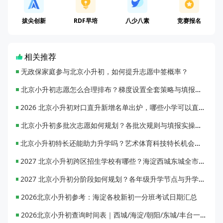
拔尖创新
RDF早培
八少八素
竞赛报名
相关推荐
无政保家庭参与北京小升初，如何提升志愿中签概率？
北京小升初志愿怎么合理排布？梯度设置全套策略与填报避坑指南
2026 北京小升初对口直升新增名单出炉，哪些小学可以直升优质初中？
北京小升初多批次志愿如何规划？各批次规则与填报实操指南
北京小升初特长还能助力升学吗？艺术体育科技特长机会与误区全面解析
2027 北京小升初跨区招生学校有哪些？海淀西城东城全市招生校完整汇总
2027 北京小升初分阶段如何规划？各年级升学节点与升学通道全梳理
2026北京小升初参考：海淀各校新初一分班考试日期汇总
2026北京小升初查询时间表｜西城/海淀/朝阳/东城/丰台一键对照