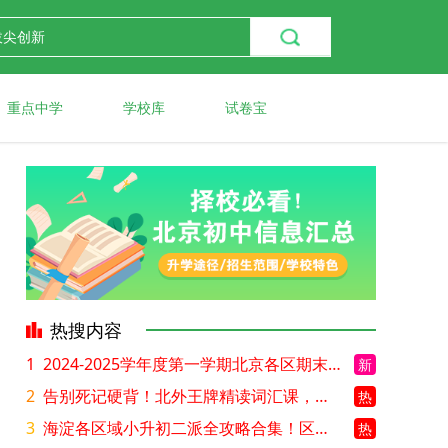
重点中学
学校库
试卷宝
热搜内容
1
2024-2025学年度第一学期北京各区期末考试真题试卷汇总
新
2
告别死记硬背！北外王牌精读词汇课，帮孩子突破英语词汇难关
热
3
海淀各区域小升初二派全攻略合集！区域一至五志愿填报、升学策略详解
热