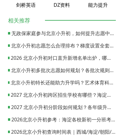
剑桥英语
DZ资料
能力提升
相关推荐
无政保家庭参与北京小升初，如何提升志愿中签概率？
北京小升初志愿怎么合理排布？梯度设置全套策略与填报避坑指南
2026 北京小升初对口直升新增名单出炉，哪些小学可以直升优质初中？
北京小升初多批次志愿如何规划？各批次规则与填报实操指南
北京小升初特长还能助力升学吗？艺术体育科技特长机会与误区全面解析
2027 北京小升初跨区招生学校有哪些？海淀西城东城全市招生校完整汇总
2027 北京小升初分阶段如何规划？各年级升学节点与升学通道全梳理
2026北京小升初参考：海淀各校新初一分班考试日期汇总
2026北京小升初查询时间表｜西城/海淀/朝阳/东城/丰台一键对照