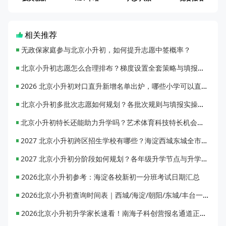
相关推荐
无政保家庭参与北京小升初，如何提升志愿中签概率？
北京小升初志愿怎么合理排布？梯度设置全套策略与填报避坑指南
2026 北京小升初对口直升新增名单出炉，哪些小学可以直升优质初中？
北京小升初多批次志愿如何规划？各批次规则与填报实操指南
北京小升初特长还能助力升学吗？艺术体育科技特长机会与误区全面解析
2027 北京小升初跨区招生学校有哪些？海淀西城东城全市招生校完整汇总
2027 北京小升初分阶段如何规划？各年级升学节点与升学通道全梳理
2026北京小升初参考：海淀各校新初一分班考试日期汇总
2026北京小升初查询时间表｜西城/海淀/朝阳/东城/丰台一键对照
2026北京小升初升学家长速看！南海子科创营报名通道正式开启