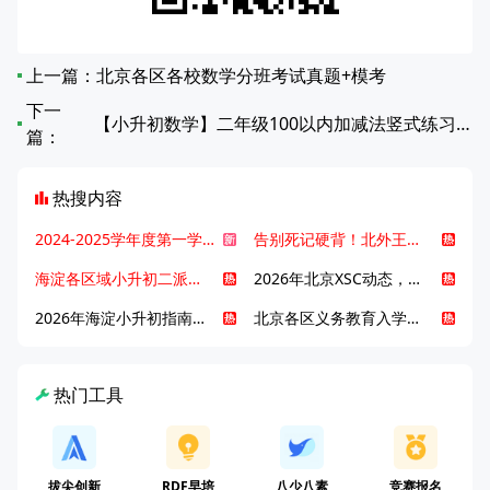
上一篇：
北京各区各校数学分班考试真题+模考
下一
【小升初数学】二年级100以内加减法竖式练习题8
篇：
热搜内容
2024-2025学年度第一学期北京各区期末考试真题试卷汇总
告别死记硬背！北外王牌精读词汇课，帮孩子突破英语词汇难关
海淀各区域小升初二派全攻略合集！区域一至五志愿填报、升学策略详解
2026年北京XSC动态，持续更新中ing...
2026年海淀小升初指南，一文了解招生政策要点
北京各区义务教育入学咨询电话汇总，25年小升初家长提前收藏
热门工具
拔尖创新
RDF早培
八少八素
竞赛报名