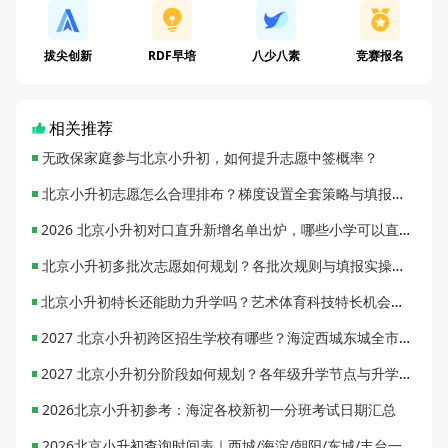
拔尖创新
RDF早培
八少八素
竞赛报名
相关推荐
无政保家庭参与北京小升初，如何提升志愿中签概率？
北京小升初志愿怎么合理排布？梯度设置全套策略与填报避坑指南
2026 北京小升初对口直升新增名单出炉，哪些小学可以直升优质初中？
北京小升初多批次志愿如何规划？各批次规则与填报实操指南
北京小升初特长还能助力升学吗？艺术体育科技特长机会与误区全面解析
2027 北京小升初跨区招生学校有哪些？海淀西城东城全市招生校完整汇总
2027 北京小升初分阶段如何规划？各年级升学节点与升学通道全梳理
2026北京小升初参考：海淀各校新初一分班考试日期汇总
2026北京小升初查询时间表｜西城/海淀/朝阳/东城/丰台一键对照