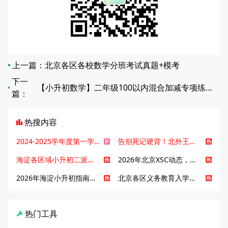
上一篇：
北京各区各校数学分班考试真题+模考
下一
【小升初数学】二年级100以内混合加减专项练习（第81~100篇）
篇：
热搜内容
2024-2025学年度第一学期北京各区期末考试真题试卷汇总
告别死记硬背！北外王牌精读词汇课，帮孩子突破英语词汇难关
海淀各区域小升初二派全攻略合集！区域一至五志愿填报、升学策略详解
2026年北京XSC动态，持续更新中ing...
2026年海淀小升初指南，一文了解招生政策要点
北京各区义务教育入学咨询电话汇总，25年小升初家长提前收藏
热门工具