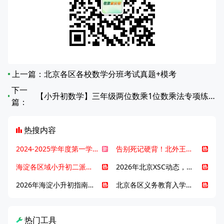
上一篇：
北京各区各校数学分班考试真题+模考
下一
【小升初数学】三年级两位数乘1位数乘法专项练习（第61-80篇）
篇：
热搜内容
2024-2025学年度第一学期北京各区期末考试真题试卷汇总
告别死记硬背！北外王牌精读词汇课，帮孩子突破英语词汇难关
海淀各区域小升初二派全攻略合集！区域一至五志愿填报、升学策略详解
2026年北京XSC动态，持续更新中ing...
2026年海淀小升初指南，一文了解招生政策要点
北京各区义务教育入学咨询电话汇总，25年小升初家长提前收藏
热门工具