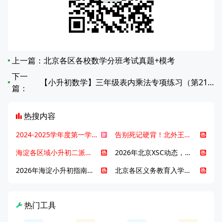
上一篇：
北京各区各校数学分班考试真题+模考
下一
【小升初数学】三年级表内乘法专项练习（第21-40篇）
篇：
热搜内容
2024-2025学年度第一学期北京各区期末考试真题试卷汇总
告别死记硬背！北外王牌精读词汇课，帮孩子突破英语词汇难关
海淀各区域小升初二派全攻略合集！区域一至五志愿填报、升学策略详解
2026年北京XSC动态，持续更新中ing...
2026年海淀小升初指南，一文了解招生政策要点
北京各区义务教育入学咨询电话汇总，25年小升初家长提前收藏
热门工具