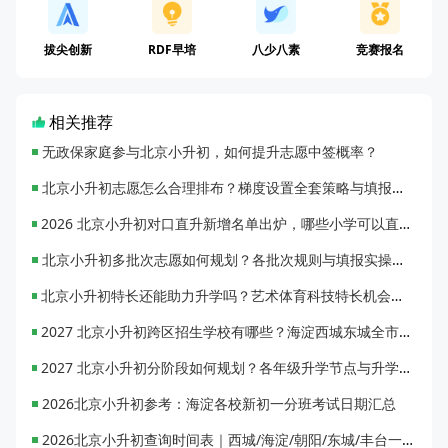
拔尖创新
RDF早培
八少八素
竞赛报名
相关推荐
无政保家庭参与北京小升初，如何提升志愿中签概率？
北京小升初志愿怎么合理排布？梯度设置全套策略与填报避坑指南
2026 北京小升初对口直升新增名单出炉，哪些小学可以直升优质初中？
北京小升初多批次志愿如何规划？各批次规则与填报实操指南
北京小升初特长还能助力升学吗？艺术体育科技特长机会与误区全面解析
2027 北京小升初跨区招生学校有哪些？海淀西城东城全市招生校完整汇总
2027 北京小升初分阶段如何规划？各年级升学节点与升学通道全梳理
2026北京小升初参考：海淀各校新初一分班考试日期汇总
2026北京小升初查询时间表｜西城/海淀/朝阳/东城/丰台一键对照