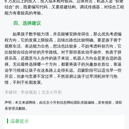
6 万及以上的投入，投入成本相对较高。总体而言，机器人是 “软硬
结合” 的，既要编写代码，又要搭建结构、调试传感器，对综合工程
能力有着较高的考验。
四、选择建议
如果孩子数学能力强，并且能够安静坐得住，那么优先考虑编
程方向，它的发展上限较高，后续出路也比较明确。要是孩子善于
观察生活、表达能力出色，想法也比较多，不妨考虑科创方向，它
比较契合综合评价的升学路线。对于那些喜欢动手操作、热衷于拼
搭乐高，还愿意与人合作的孩子来说，机器人方向会是更合适的选
择。无论最终选择哪一个方向，都要将孩子的兴趣放在首位，靠逼
迫学习很难让孩子在这条路上走得长远。启蒙阶段可以适当早一些
开启，但参与竞赛不宜过早，不然容易让孩子过早消耗掉学习热
情，不利于长期发展。
关键词：
学业规划
|
北京小升初
声明：本文来源网络，由北京小升初信息网站团队排版编辑，若有侵权，请联
系管理员删除。
温馨提示