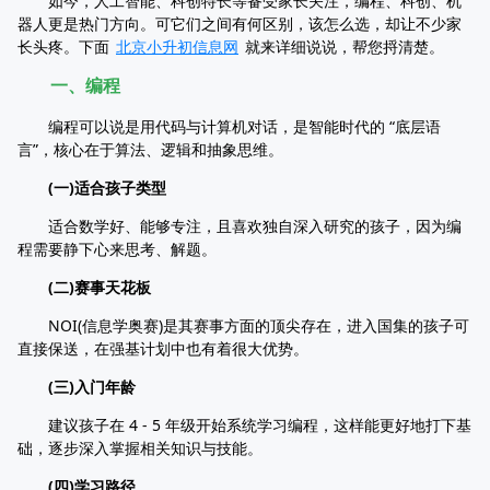
如今，人工智能、科创特长等备受家长关注，编程、科创、机
器人更是热门方向。可它们之间有何区别，该怎么选，却让不少家
长头疼。下面
北京小升初信息网
就来详细说说，帮您捋清楚。
一、编程
编程可以说是用代码与计算机对话，是智能时代的 “底层语
言”，核心在于算法、逻辑和抽象思维。
(一)适合孩子类型
适合数学好、能够专注，且喜欢独自深入研究的孩子，因为编
程需要静下心来思考、解题。
(二)赛事天花板
NOI(信息学奥赛)是其赛事方面的顶尖存在，进入国集的孩子可
直接保送，在强基计划中也有着很大优势。
(三)入门年龄
建议孩子在 4 - 5 年级开始系统学习编程，这样能更好地打下基
础，逐步深入掌握相关知识与技能。
(四)学习路径