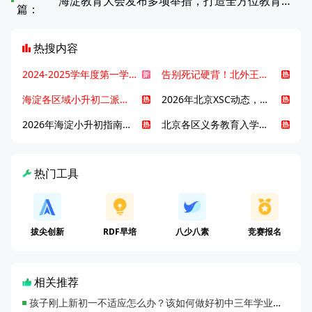
海淀教育大会发布多项举措，打造全方位教育新生态
篇：
热搜内容
2024-2025学年度第一学期北京各区期末考试真题试卷汇总
告别死记硬背！北外王牌精读词汇课，帮孩子突破英语词汇难关
海淀各区域小升初二派全攻略合集！区域一至五志愿填报、升学策略详解
2026年北京XSC动态，持续更新中ing...
2026年海淀小升初指南，一文了解招生政策要点
北京各区义务教育入学咨询电话汇总，25年小升初家长提前收藏
热门工具
拔尖创新
RDF早培
八少八素
竞赛报名
相关推荐
孩子刚上新初一不适应怎么办？该如何做好初中三年学业规划