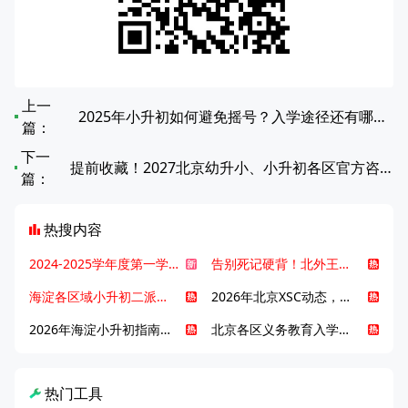
上一
2025年小升初如何避免摇号？入学途径还有哪些？
篇：
下一
提前收藏！2027北京幼升小、小升初各区官方咨询电话一览
篇：
热搜内容
2024-2025学年度第一学期北京各区期末考试真题试卷汇总
告别死记硬背！北外王牌精读词汇课，帮孩子突破英语词汇难关
海淀各区域小升初二派全攻略合集！区域一至五志愿填报、升学策略详解
2026年北京XSC动态，持续更新中ing...
2026年海淀小升初指南，一文了解招生政策要点
北京各区义务教育入学咨询电话汇总，25年小升初家长提前收藏
热门工具