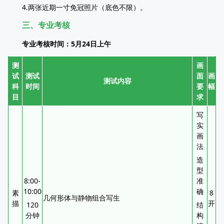
4.两张近期一寸免冠照片（底色不限）。
三、专业考核
专业考核时间：5月24日上午
测
画
试
测试
面
画
测试内容
科
时间
要
幅
目
求
写
实
画
法
造
型
8:00-
准
10:00
确
素
8
几何形体与静物组合写生
描
开
120
结
分钟
构