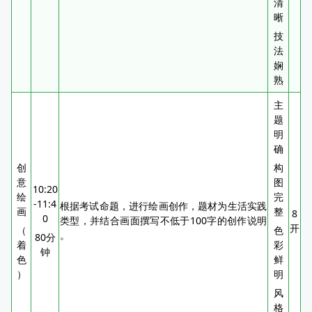
清
晰
技
法
娴
熟
主
题
明
确
创
构
意
图
10:20
绘
完
-11:4
根据考试命题，进行绘画创作，题材为生活实践
画
整
8
0
类型，并结合画面撰写不低于100字的创作说明
开
（
色
。
80分
着
彩
钟
色
鲜
）
明
风
格