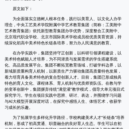
原文如下：
为全面落实立德树人根本任务，践行以美育人、以文化人办学
理念，中央工艺美术学院附属中学艺术教育集团（简称：工美附中
艺术教育集团）依托新型教育集团办学优势，深度整合工美附中、
北京现代职业学校、北京市国际美术学校成员校优质美育资源，持
续深化初高中美术特色长链条培养，努力办人民满意的教育。
在办学实践中，集团坚持守正创新，以科研引领课程建设，以
美术特色赋能人才培养，为不同潜质与发展需求的学生搭建系统
化、高品质发展平台。集团不断拓宽教育场域，打破学科边界，以
新域新质重构育人机制，以新质生产力驱动集团高质量特色发展，
着力培育具备美术特色的复合型创新人才。目前，集团已形成独具
特色的育人文化、课程体系、育人机制与优质师资队伍。在教与学
的变革创新中，集团摒弃传统“满堂灌”教学模式，倡导大单元项目式
探究学习。学生在项目实践中思辨、研讨、表达，并围绕学习问题
与AI大模型开展深度对话，在探究中感悟人生、体悟艺术，收获学
习成长的乐趣。
为了拓展学生多样化升学路径，学校构建美术人才“长链条”培养
机制，形成了初高贯通、职普融合的良好育人生态。学生可以在初