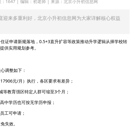
点击次数：1647 | 编辑：初老师 | 来源：北京小升初信息网
家庭迎来多重利好，北京小升初信息网为大家详解核心权益
住证申请新规落地，0.5+3直升扩容等政策推动升学逻辑从择学校转
提供实用规划参考。
核心调整如下：
倍（17906元/月）执行，各区要求有差异；
东城等教育强区特定人群可缩至3个月；
初高中学历也可按无学历申报；
业员工可申请；
避免失效。