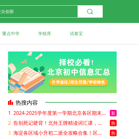
重点中学
学校库
试卷宝
热搜内容
1
2024-2025学年度第一学期北京各区期末考试真题试卷汇总
新
2
告别死记硬背！北外王牌精读词汇课，帮孩子突破英语词汇难关
热
3
海淀各区域小升初二派全攻略合集！区域一至五志愿填报、升学策略详解
热