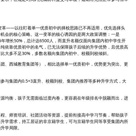
性变革——以往盯着单一优质初中的择校思路已不再适用，优先选择头
学机会的核心策略。这一变革的核心诱因的是两大政策调整：一是
025年增长50%，总计达6500人，而直升名额仅面向集团内初中学生开
单纯依靠优质初中的名气，已无法保障孩子后续的升学优势，且优质高
比大多不足30%，多数名额向集团内初中、校额到校倾斜。
集团、西城教育集团等），相比选择单一优质初中，优势更为突出、更
参与集团内0.5+3直升、校额到校、集团内推荐等多种升学方式，大
资源均衡，孩子无需面临过度内卷，更容易在年级排名中脱颖而出，进
课程、师资培训、社团活动等资源，提前衔接高中学习节奏，帮助孩子
籍升学需求，持工居证的非京籍学生，可与京籍学生同等享受集团内所
的升学局限。