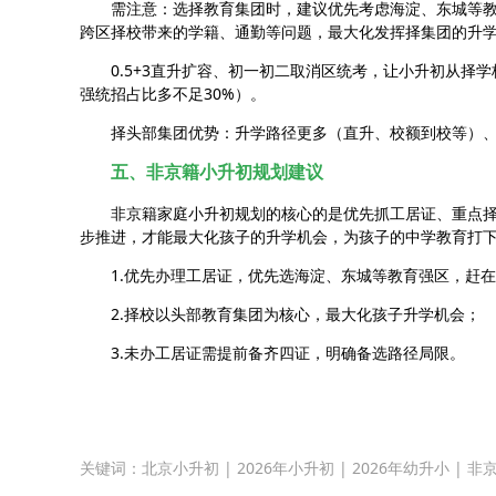
需注意：选择教育集团时，建议优先考虑海淀、东城等
跨区择校带来的学籍、通勤等问题，最大化发挥择集团的升
0.5+3直升扩容、初一初二取消区统考，让小升初从
强统招占比多不足30%）。
择头部集团优势：升学路径更多（直升、校额到校等）
五、非京籍小升初规划建议
非京籍家庭小升初规划的核心的是优先抓工居证、重点
步推进，才能最大化孩子的升学机会，为孩子的中学教育打
1.优先办理工居证，优先选海淀、东城等教育强区，赶
2.择校以头部教育集团为核心，最大化孩子升学机会；
3.未办工居证需提前备齐四证，明确备选路径局限。
关键词：
北京小升初
|
2026年小升初
|
2026年幼升小
|
非