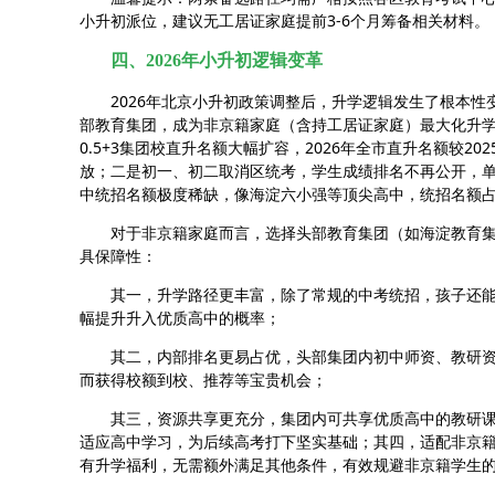
小升初派位，建议无工居证家庭提前3-6个月筹备相关材料。
四、2026年小升初逻辑变革
2026年北京小升初政策调整后，升学逻辑发生了根本
部教育集团，成为非京籍家庭（含持工居证家庭）最大化升
0.5+3集团校直升名额大幅扩容，2026年全市直升名额较2
放；二是初一、初二取消区统考，学生成绩排名不再公开，
中统招名额极度稀缺，像海淀六小强等顶尖高中，统招名额占
对于非京籍家庭而言，选择头部教育集团（如海淀教育
具保障性：
其一，升学路径更丰富，除了常规的中考统招，孩子还能
幅提升升入优质高中的概率；
其二，内部排名更易占优，头部集团内初中师资、教研
而获得校额到校、推荐等宝贵机会；
其三，资源共享更充分，集团内可共享优质高中的教研
适应高中学习，为后续高考打下坚实基础；其四，适配非京
有升学福利，无需额外满足其他条件，有效规避非京籍学生