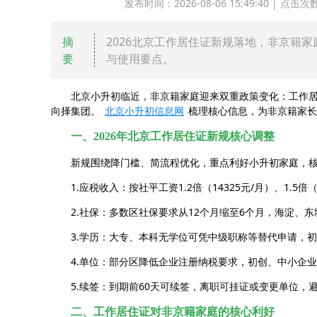
发布时间：2026-08-06 15:49:40 | 
摘
2026北京工作居住证新规落地，非京籍
要
与使用要点。
北京小升初临近，非京籍家庭迎来双重政策变化：工作居
向择集团。
北京小升初信息网
梳理核心信息，为非京籍家长
一、2026年北京工作居住证新规核心调整
新规围绕降门槛、简流程优化，重点利好小升初家庭，
1.应税收入：按社平工资1.2倍（14325元/月）、1.5
2.社保：多数区社保要求从12个月缩至6个月，海淀、
3.学历：大专、本科无学位可凭中级职称等替代申请，
4.单位：部分区降低企业注册纳税要求，初创、中小企
5.续签：到期前60天可续签，离职可挂证或变更单位，
二、工作居住证对非京籍家庭的核心利好