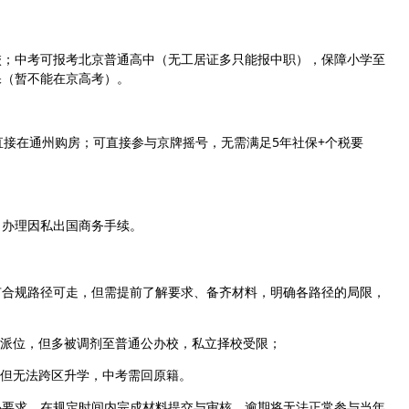
校；中考可报考北京普通高中（无工居证多只能报中职），保障小学至
保（暂不能在京高考）。
直接在通州购房；可直接参与京牌摇号，无需满足5年社保+个税要
，办理因私出国商务手续。
有合规路径可走，但需提前了解要求、备齐材料，明确各路径的局限，
办派位，但多被调剂至普通公办校，私立择校受限；
，但无法跨区升学，中考需回原籍。
心要求，在规定时间内完成材料提交与审核，逾期将无法正常参与当年