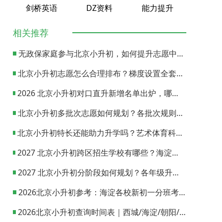
剑桥英语
DZ资料
能力提升
相关推荐
无政保家庭参与北京小升初，如何提升志愿中签概率？
北京小升初志愿怎么合理排布？梯度设置全套策略与填报避坑指南
2026 北京小升初对口直升新增名单出炉，哪些小学可以直升优质初中？
北京小升初多批次志愿如何规划？各批次规则与填报实操指南
北京小升初特长还能助力升学吗？艺术体育科技特长机会与误区全面解析
2027 北京小升初跨区招生学校有哪些？海淀西城东城全市招生校完整汇总
2027 北京小升初分阶段如何规划？各年级升学节点与升学通道全梳理
2026北京小升初参考：海淀各校新初一分班考试日期汇总
2026北京小升初查询时间表｜西城/海淀/朝阳/东城/丰台一键对照