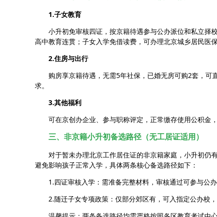
1.子女教育
小升初免审核四证，按京籍待遇参与公办派位和私立择
高中教育连贯；子女入学免借读费，可办理北京城乡居民医
2.住房与出行
购房享京籍待遇，无需5年社保，已婚无房可购2套，可
求。
3.其他福利
可在京创办企业、参与职称评定，正常缴存使用公积金
三、非京籍小升初备选路径（无工居证适用）
对于暂未办理北京工作居住证的非京籍家庭，小升初仍
避免影响孩子正常入学，具体两条核心备选路径如下：
1.四证审核入学：需准备完整材料，审核通过可参与公
2.随迁子女专项政策：仅部分郊区有，可入指定公办校
温馨提示：两条备选路径均需严格按照各区教育考试中