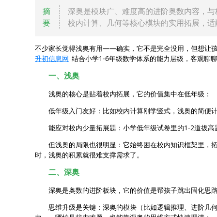
摘
深奥是模块广、难度高的进阶奥数内容，与
要
校内计算、几何等核心模块的实用拓展，适
不少家长觉得浅奥有用——确实，它不是完全没用，但想让
升初信息网
结合小学1-6年级数学体系的能力层级，客观聊
一、浅奥
浅奥的核心是贴着校内拓展，它的价值集中在低年级：
低年级入门友好：比如校内计算刚学竖式，浅奥的简便
能应对校内少量拓展题：小学低年级试卷里的1-2道拔
但浅奥的局限也很明显：它始终困在校内知识框架里，
时，浅奥的积累就很难支撑需求了。
二、深奥
深奥是奥数的进阶板块，它的价值是帮孩子跳出固化思
思维升级是关键：深奥的模块（比如逻辑推理、进阶几