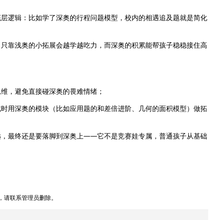
底层逻辑：比如学了深奥的行程问题模型，校内的相遇追及题就是简化
，只靠浅奥的小拓展会越学越吃力，而深奥的积累能帮孩子稳稳接住高
思维，避免直接碰深奥的畏难情绪；
此时用深奥的模块（比如应用题的和差倍进阶、几何的面积模型）做拓
远，最终还是要落脚到深奥上——它不是竞赛娃专属，普通孩子从基础
，请联系管理员删除。