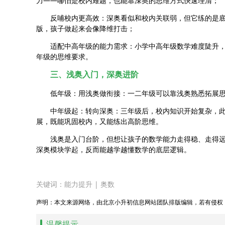
力——哪怕是校内难题，也能靠深奥的思维方式快速理清；
反哺校内更高效：深奥看似和校内关联弱，但它练的是
版，孩子做起来会像降维打击；
适配中高年级的能力需求：小学中高年级数学难度陡升
年级的思维要求。
三、浅奥入门，深奥进阶
低年级：用浅奥做衔接：一二年级可以靠浅奥熟悉拓展
中年级起：转向深奥：三年级后，校内知识开始复杂，
展，既能巩固校内，又能练出高阶思维。
浅奥是入门台阶，但想让孩子的数学能力走得稳、走得
深奥模块学起，反而能越学越懂数学的底层逻辑。
关键词：
能力提升
|
奥数
声明：本文来源网络，由北京小升初信息网站团队排版编辑，若有侵权
温馨提示