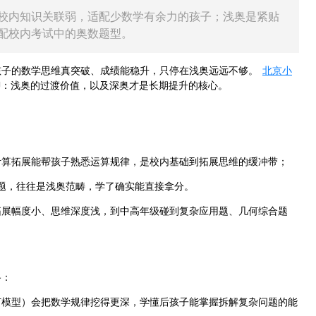
校内知识关联弱，适配少数学有余力的孩子；浅奥是紧贴
配校内考试中的奥数题型。
孩子的数学思维真突破、成绩能稳升，只停在浅奥远远不够。
北京小
聊：浅奥的过渡价值，以及深奥才是长期提升的核心。
计算拓展能帮孩子熟悉运算规律，是校内基础到拓展思维的缓冲带；
高题，往往是浅奥范畴，学了确实能直接拿分。
拓展幅度小、思维深度浅，到中高年级碰到复杂应用题、几何综合题
路：
何模型）会把数学规律挖得更深，学懂后孩子能掌握拆解复杂问题的能