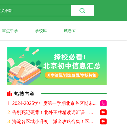
重点中学
学校库
试卷宝
热搜内容
1
2024-2025学年度第一学期北京各区期末考试真题试卷汇总
新
2
告别死记硬背！北外王牌精读词汇课，帮孩子突破英语词汇难关
热
3
海淀各区域小升初二派全攻略合集！区域一至五志愿填报、升学策略详解
热