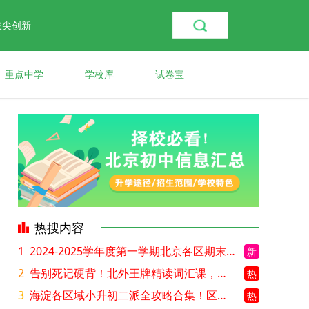
重点中学
学校库
试卷宝
热搜内容
1
2024-2025学年度第一学期北京各区期末考试真题试卷汇总
新
2
告别死记硬背！北外王牌精读词汇课，帮孩子突破英语词汇难关
热
3
海淀各区域小升初二派全攻略合集！区域一至五志愿填报、升学策略详解
热