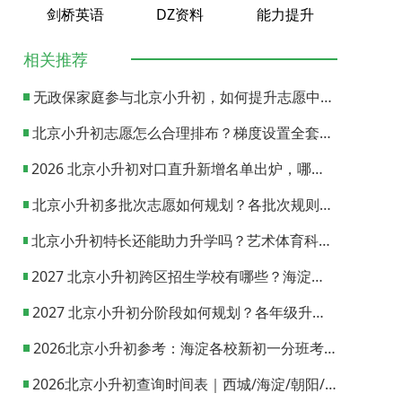
剑桥英语
DZ资料
能力提升
相关推荐
无政保家庭参与北京小升初，如何提升志愿中签概率？
北京小升初志愿怎么合理排布？梯度设置全套策略与填报避坑指南
2026 北京小升初对口直升新增名单出炉，哪些小学可以直升优质初中？
北京小升初多批次志愿如何规划？各批次规则与填报实操指南
北京小升初特长还能助力升学吗？艺术体育科技特长机会与误区全面解析
2027 北京小升初跨区招生学校有哪些？海淀西城东城全市招生校完整汇总
2027 北京小升初分阶段如何规划？各年级升学节点与升学通道全梳理
2026北京小升初参考：海淀各校新初一分班考试日期汇总
2026北京小升初查询时间表｜西城/海淀/朝阳/东城/丰台一键对照