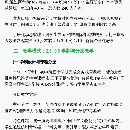
班(通过两年前转学筛选)，3-4 班为 SY 班(DZ 生源较多)，5-6 班为
普通班，每班约 40 人，总人数 240 人左右。
官方口径与实际差异：学校对外宣称平行分班，但家长实测存
在分层，例如直升班进度快于普通班，SY 班数学周测难度更高。
小班化动态管理：因学生去留(如转国际课程或转学)，初三班级
人数通常缩减至 30 人左右，师生比约 1:10，保障个性化教学。
二、教学模式：2.5+0.5 学制与分层教学
(一)学制设计与课程分层
2.5+0.5 学制：初中前五个学期完成义务教育课程，增设编程、
批判性思维等特色课程;初三下学期分流为 “普通班”(专注中考)和 “国
际高中预备班”(衔接 A-Level 课程)，所有学生需参加中考。
分层教学实施：
主科分层：数学、英语依据周测成绩分为 A/B 层，A 层拓展竞
赛内容(如数学月考超纲题占 30%)，B 层强化中考基础。
特色课程：初一历史组组织 “中国古代文物仿制” 项目式学习，
学生通过仿制青铜器、甲骨文等，提升动手能力与历史学科素养。