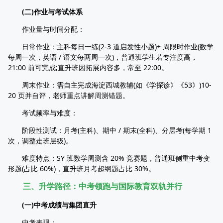
(二)作业与考试体系
作业量与时间分配：
日常作业：主科每日一练(2-3 道启发性小题)+ 周限时作业(数学
每周一次，英语 / 语文每两周一次)，普通班学生若专注度高，
21:00 前可完成;直升班因拓展内容多，常至 22:00。
周末作业：需自主完成海淀西城教辅(如《学探诊》《53》)10-
20 页并自评，老师重点讲解周测错题。
考试频率与难度：
阶段性测试：月考(主科)、期中 / 期末(全科)、分层考(每学期 1
次，调整走班层级)。
难度特点：SY 班数学周测含 20% 竞赛题，普通班侧重中考变
形题(占比 60%)，直升班月考超纲题占比 30%。
三、升学路径：中考领跑与国际教育双轨并行
(一)中考成绩与集团直升
中考表现：