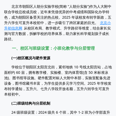
北京市朝阳区人朝分实验学校(简称 “人朝分实验”)作为人大附中
联合学校总校成员校，近年来凭借优异的中考成绩和国际化办学特
色，成为朝阳区备受关注的热点校。2025 年该校发布转学新政，五
升六学生可直升本校初中，进一步吸引了跨区家庭的目光。
北京小
升初信息网
从校区布局、教学模式、升学路径等维度，结合家长实
测与官方数据，拆解学校的培养体系，助力家长科学规划孩子成长
路径。
一、校区与班级设置：小班化教学与分层管理
(一)校区概况与硬件资源
学校位于朝阳区太阳宫北街，紧邻地铁 10 号线太阳宫站，占地
面积约 60 亩，拥有教学楼、实验楼、室内体育馆(含 50 米标准泳
池)、图书馆等设施。硬件配置对标人大附中本部，实验室配备先进
设备，图书馆藏书丰富，为学生提供多元学习空间。2025 年学校发
布转学通知，五升六、七升八学段开放名额，五升六转学生可直升
本校初中。
(二)班级结构与分层机制
24 级班级设置：2024 级共 6 个班，其中 1-2 班为小学部直升