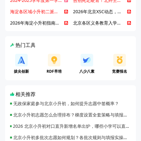
2024-2025学年度第一学期北京各区期末考试真题试卷汇总
告别死记硬背！北外王牌精读词汇课，帮孩子突破英语词汇难关
海淀各区域小升初二派全攻略合集！区域一至五志愿填报、升学策略详解
2026年北京XSC动态，持续更新中ing...
2026年海淀小升初指南，一文了解招生政策要点
北京各区义务教育入学咨询电话汇总，25年小升初家长提前收藏
热门工具
拔尖创新
RDF早培
八少八素
竞赛报名
相关推荐
无政保家庭参与北京小升初，如何提升志愿中签概率？
北京小升初志愿怎么合理排布？梯度设置全套策略与填报避坑指南
2026 北京小升初对口直升新增名单出炉，哪些小学可以直升优质初中？
北京小升初多批次志愿如何规划？各批次规则与填报实操指南