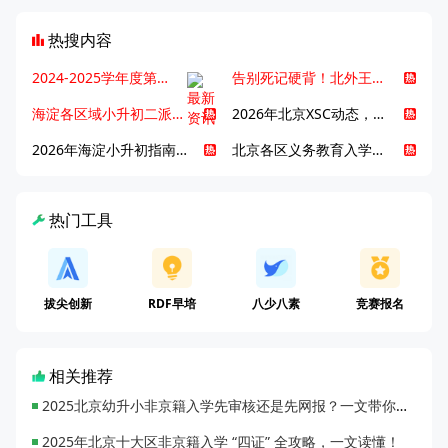
热搜内容
2024-2025学年度第一学期北京各区期末考试真题试卷汇总
告别死记硬背！北外王牌精读词汇课，帮孩子突破英语词汇难关
海淀各区域小升初二派全攻略合集！区域一至五志愿填报、升学策略详解
2026年北京XSC动态，持续更新中ing...
2026年海淀小升初指南，一文了解招生政策要点
北京各区义务教育入学咨询电话汇总，25年小升初家长提前收藏
热门工具
拔尖创新
RDF早培
八少八素
竞赛报名
相关推荐
2025北京幼升小非京籍入学先审核还是先网报？一文带你读懂
2025年北京十大区非京籍入学 “四证” 全攻略，一文读懂！