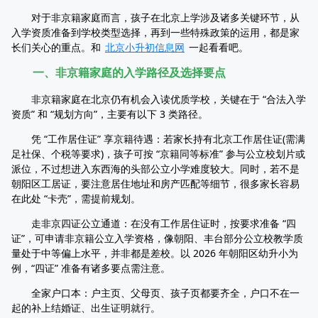
对于非京籍家庭而言，孩子在北京上学涉及诸多关键环节，从
入学资质准备到学校类型选择，再到一些特殊政策的运用，都是家
长们关心的重点。和
北京小升初信息网
一起看看吧。
一、非京籍家庭的入学路径及选择要点
非京籍家庭在北京仍有机会入读优质学校，关键在于 “合法入学
资质” 和 “规划方向”，主要有以下 3 类路径。
凭 “工作居住证” 享京籍待遇：若家长持有北京工作居住证(需满
足社保、个税等要求)，孩子可按 “京籍同等标准” 参与公立校划片或
派位，不过想进入东西海的头部公立小学难度较大。同时，若不是
朝阳区工居证，要注意居住地址和房产匹配等细节，很多家长容易
在此处 “卡壳”，需提前规划。
走非京四证公立通道：在没有工作居住证时，按要求准备 “四
证”，可申请非京籍公立入学资格，像朝阳、丰台部分公立校教学质
量处于中等偏上水平，并非都是差校。以 2026 年朝阳区幼升小为
例，“四证” 准备有诸多要点需注意。
全家户口本：户主页、父母页、孩子页都要齐全，户口不在一
起的补上结婚证、出生证明就行。