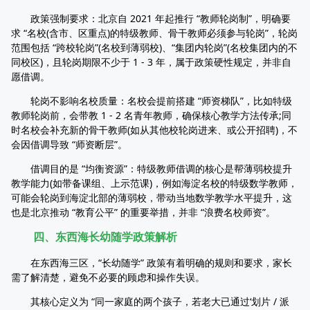
政策强制要求：北京自 2021 年起推行 “教师轮岗制”，明确要
求 “名校(含市、区重点)的特级教师、骨干教师必须参与轮岗”，轮岗
范围包括 “跨校轮岗”(名校到薄弱校)、“集团内轮岗”(名校集团内的不
同校区)，且轮岗期限不少于 1 - 3 年，属于政策硬性规定，并非自
愿借调。
轮岗不影响名校质量：名校会提前搭建 “师资梯队”，比如特级
教师轮岗前，会带教 1 - 2 名青年教师，确保核心教学方法传承;同
时名校会补充新的骨干教师(如从其他校轮岗进来、或公开招聘)，不
会因借调导致 “师资断层”。
借调目的是 “均衡资源”：特级教师借调的核心是帮薄弱校提升
教学能力(如带备课组、上示范课)，例如海淀名校的特级数学教师，
可能会轮岗到海淀北部的薄弱校，带动当地数学教学水平提升，这
也是北京推动 “教育公平” 的重要举措，并非 “浪费名校师资”。
四、东西海长幼随学政策解析
在东西海三区，“长幼随学” 政策有着明确的规则和要求，家长
需了解清楚，避免不必要的顾虑和操作失误。
其核心定义为 “同一家庭的两个孩子，若老大已通过‘划片 / 派