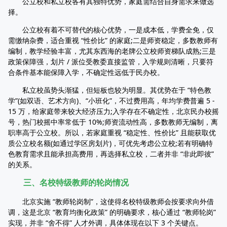
公立校和私立校各有其独特优势，家庭需结合自身需求来做选
择。
公立校有着不可替代的核心优势，一是成本低，学费全免，仅
需缴纳杂费，适合重视 “性价比” 的家庭;二是师资稳定，多数教师有
编制，教学经验丰富，尤其东西海的老牌公立校师资梯队成熟;三是
政策保障强，划片 / 派位受教委直接监管，入学规则清晰，只要符
合条件基本能保障入学，不确定性远低于民办校。
私立校虽势头渐猛，但短板也较为明显。其优势在于 “特色教
学”(如双语、艺术方向)、“小班化”，不过费用高，年均学费普遍 5 -
15 万，给家庭带来较大经济压力;入学存在不确定性，北京民办校摇
号，热门校摇中率常低于 10%;师资流动性高，多数教师无编制，离
职率高于公立校。所以，若家庭重视 “稳定性、性价比” 且能获取优
质公立校名额(如通过学区房划片)，可优先考虑公立校;若有明确特
色教育需求且能承担高费用，再选择私立校，二者并非 “非此即彼”
的关系。
三、名校特级教师的轮岗情况
北京实施 “教师轮岗制”，这使得名校特级教师会按要求向外借
调，这是北京 “教育均衡化政策” 的明确要求，核心通过 “教师轮岗”
实现，并非 “舍不得” 人才外调，具体体现在以下 3 个关键点。