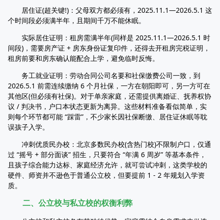
居住证(超关键!)：父母双方都必须有，2025.11.1—2026.5.1 这
个时间段必须满半年，且期间千万不能休眠。
实际居住证明：租房需满半年(同样是 2025.11.1—2026.5.1 时
间段)，需要房产证 + 房东身份证复印件，还得去开租房完税证明，
租房前要和房东确认能配合上学，避免临时反悔。
务工就业证明：劳动合同公司名要和社保缴费公司一致，到
2026.5.1 前需连续缴纳 6 个月社保，一方在朝阳即可，另一方可在
其他区(但必须有社保)。对于单亲家庭，还需提供离婚证、抚养权协
议 / 判决书，户口本状态更新为离异。这些材料准备看似简单，实
则每个环节都可能 “踩雷”，不少家长因社保断缴、居住证休眠等耽
误孩子入学。
冲刺优质民办校：北京多数民办校(含热门校)不限制户口，仅通
过 “摇号 + 部分面谈” 招生，只要符合 “年满 6 周岁” 等基本条件，
且孩子综合能力达标、家庭经济允许，就可尝试冲刺，这类学校的
硬件、师资并不逊色于普通公立校，但要提前 1 - 2 年规划入学资
质。
二、公立校与私立校的权衡利弊