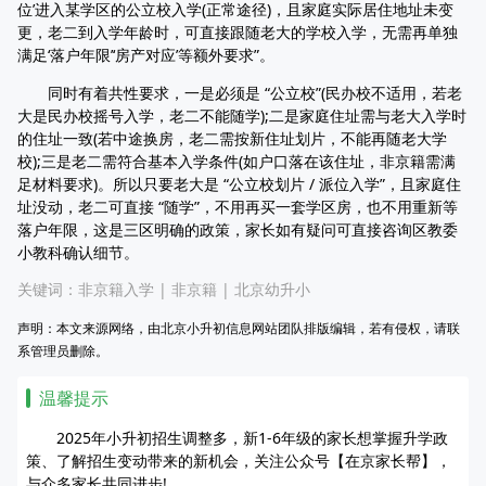
位’进入某学区的公立校入学(正常途径)，且家庭实际居住地址未变
更，老二到入学年龄时，可直接跟随老大的学校入学，无需再单独
满足‘落户年限’‘房产对应’等额外要求”。
同时有着共性要求，一是必须是 “公立校”(民办校不适用，若老
大是民办校摇号入学，老二不能随学);二是家庭住址需与老大入学时
的住址一致(若中途换房，老二需按新住址划片，不能再随老大学
校);三是老二需符合基本入学条件(如户口落在该住址，非京籍需满
足材料要求)。所以只要老大是 “公立校划片 / 派位入学”，且家庭住
址没动，老二可直接 “随学”，不用再买一套学区房，也不用重新等
落户年限，这是三区明确的政策，家长如有疑问可直接咨询区教委
小教科确认细节。
关键词：
非京籍入学
|
非京籍
|
北京幼升小
声明：本文来源网络，由北京小升初信息网站团队排版编辑，若有侵权，请联
系管理员删除。
温馨提示
2025年小升初招生调整多，新1-6年级的家长想掌握升学政
策、了解招生变动带来的新机会，关注公众号【在京家长帮】，
与众多家长共同进步!